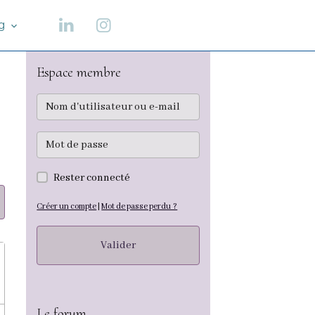
og
Espace membre
Rester connecté
Créer un compte
|
Mot de passe perdu ?
Valider
Le forum