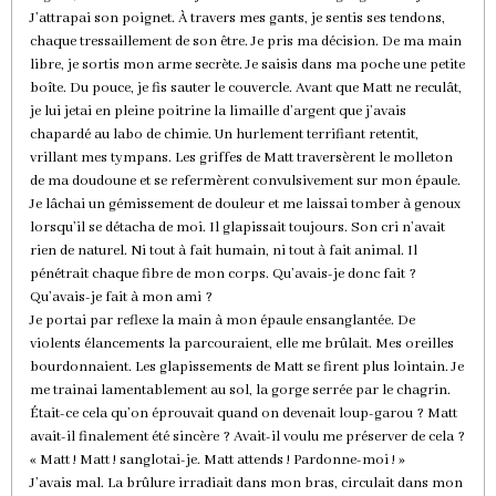
J’attrapai son poignet. À travers mes gants, je sentis ses tendons,
chaque tressaillement de son être. Je pris ma décision. De ma main
libre, je sortis mon arme secrète. Je saisis dans ma poche une petite
boîte. Du pouce, je fis sauter le couvercle. Avant que Matt ne reculât,
je lui jetai en pleine poitrine la limaille d’argent que j’avais
chapardé au labo de chimie. Un hurlement terrifiant retentit,
vrillant mes tympans. Les griffes de Matt traversèrent le molleton
de ma doudoune et se refermèrent convulsivement sur mon épaule.
Je lâchai un gémissement de douleur et me laissai tomber à genoux
lorsqu’il se détacha de moi. Il glapissait toujours. Son cri n’avait
rien de naturel. Ni tout à fait humain, ni tout à fait animal. Il
pénétrait chaque fibre de mon corps. Qu’avais-je donc fait ?
Qu’avais-je fait à mon ami ?
Je portai par reflexe la main à mon épaule ensanglantée. De
violents élancements la parcouraient, elle me brûlait. Mes oreilles
bourdonnaient. Les glapissements de Matt se firent plus lointain. Je
me trainai lamentablement au sol, la gorge serrée par le chagrin.
Était-ce cela qu’on éprouvait quand on devenait loup-garou ? Matt
avait-il finalement été sincère ? Avait-il voulu me préserver de cela ?
« Matt ! Matt ! sanglotai-je. Matt attends ! Pardonne-moi ! »
J’avais mal. La brûlure irradiait dans mon bras, circulait dans mon