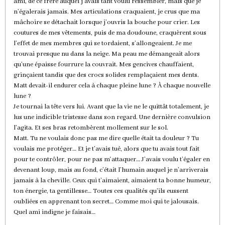
ami, de ce frère auquel j’avais tant voulu ressembler, mais que je
n’égalerais jamais. Mes articulations craquaient, je crus que ma
mâchoire se détachait lorsque j’ouvris la bouche pour crier. Les
coutures de mes vêtements, puis de ma doudoune, craquèrent sous
l’effet de mes membres qui se tordaient, s’allongeaient. Je me
trouvai presque nu dans la neige. Ma peau me démangeait alors
qu’une épaisse fourrure la couvrait. Mes gencives chauffaient,
grinçaient tandis que des crocs solides remplaçaient mes dents.
Matt devait-il endurer cela à chaque pleine lune ? À chaque nouvelle
lune ?
Je tournai la tête vers lui. Avant que la vie ne le quittât totalement, je
lus une indicible tristesse dans son regard. Une dernière convulsion
l’agita. Et ses bras retombèrent mollement sur le sol.
Matt. Tu ne voulais donc pas me dire quelle était ta douleur ? Tu
voulais me protéger… Et je t’avais tué, alors que tu avais tout fait
pour te contrôler, pour ne pas m'attaquer… J’avais voulu t’égaler en
devenant loup, mais au fond, c’était l’humain auquel je n’arriverais
jamais à la cheville. Ceux qui t’aimaient, aimaient ta bonne humeur,
ton énergie, ta gentillesse… Toutes ces qualités qu’ils eussent
oubliées en apprenant ton secret… Comme moi qui te jalousais.
Quel ami indigne je faisais…