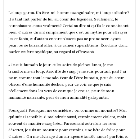
Le loup-garou. Un être, mi-homme sanguinaire, mi-loup solitaire?
Il a tant fait parler de lui, au cœur des légendes. Seulement, le
connaissons-nous vraiment? Certains diront qu'ils le connaissant
bien, d'autres diront simplement que c'est un mythe pour effrayer
les enfants, et d'autres encore n'osent pas se prononcer, ayant
peur, ou se laissant aller, à de vaines superstitions. Écoutons donc
parler cet être mythique, au regard si effrayant:
« Je suis humain le jour, et les soirs de pleines lunes, je me
transforme en loup. Assoiffé de sang, je ne suis pourtant pas! J'ai
peur, comme tout le monde. Peur de l'être humain, peur du cœur
obscur d'une humanité déchue, peur de voir ce que je suis
réellement dans les yeux de ceux que je croise, peur de mon
humanité naissante, peur de mon animalité galopante...
Pourquoi? Pourquoi me considère t-on comme un monstre? Moi
qui suit si sensible, si maladroit aussi, certainement violent, mais
souvent de manière exagérée... Parcourant autrefois les rues
désertes, je suis un monstre pour certains, une bête de foire pour
d'autres... On me dévisage d'un air apeuré tantôt, amusé parfois, et