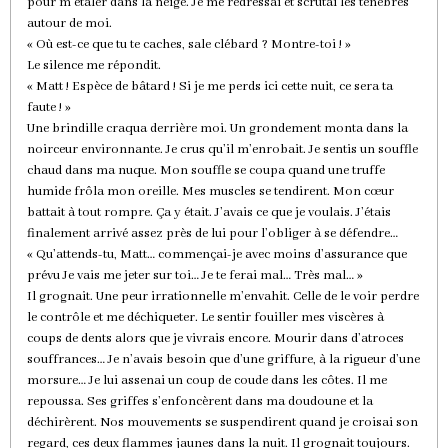
pour m’étaler dans la neige. Je me redressai et scrutai les ténèbres
autour de moi.
« Où est-ce que tu te caches, sale clébard ? Montre-toi ! »
Le silence me répondit.
« Matt ! Espèce de bâtard ! Si je me perds ici cette nuit, ce sera ta
faute ! »
Une brindille craqua derrière moi. Un grondement monta dans la
noirceur environnante. Je crus qu’il m’enrobait. Je sentis un souffle
chaud dans ma nuque. Mon souffle se coupa quand une truffe
humide frôla mon oreille. Mes muscles se tendirent. Mon cœur
battait à tout rompre. Ça y était. J’avais ce que je voulais. J’étais
finalement arrivé assez près de lui pour l’obliger à se défendre…
« Qu’attends-tu, Matt… commençai-je avec moins d’assurance que
prévu Je vais me jeter sur toi… Je te ferai mal… Très mal… »
Il grognait. Une peur irrationnelle m’envahit. Celle de le voir perdre
le contrôle et me déchiqueter. Le sentir fouiller mes viscères à
coups de dents alors que je vivrais encore. Mourir dans d’atroces
souffrances… Je n’avais besoin que d’une griffure, à la rigueur d’une
morsure… Je lui assenai un coup de coude dans les côtes. Il me
repoussa. Ses griffes s’enfoncèrent dans ma doudoune et la
déchirèrent. Nos mouvements se suspendirent quand je croisai son
regard, ces deux flammes jaunes dans la nuit. Il grognait toujours.