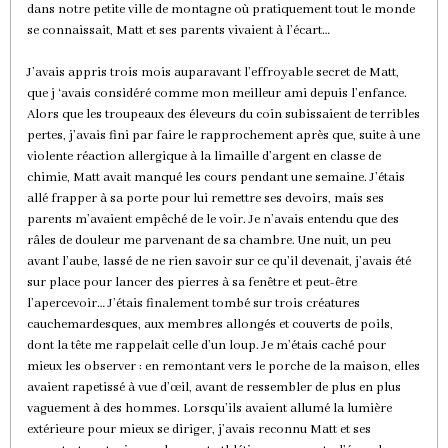
dans notre petite ville de montagne où pratiquement tout le monde
se connaissait, Matt et ses parents vivaient à l’écart…
J’avais appris trois mois auparavant l’effroyable secret de Matt,
que j ‘avais considéré comme mon meilleur ami depuis l’enfance.
Alors que les troupeaux des éleveurs du coin subissaient de terribles
pertes, j’avais fini par faire le rapprochement après que, suite à une
violente réaction allergique à la limaille d’argent en classe de
chimie, Matt avait manqué les cours pendant une semaine. J’étais
allé frapper à sa porte pour lui remettre ses devoirs, mais ses
parents m’avaient empêché de le voir. Je n’avais entendu que des
râles de douleur me parvenant de sa chambre. Une nuit, un peu
avant l’aube, lassé de ne rien savoir sur ce qu’il devenait, j’avais été
sur place pour lancer des pierres à sa fenêtre et peut-être
l’apercevoir… J’étais finalement tombé sur trois créatures
cauchemardesques, aux membres allongés et couverts de poils,
dont la tête me rappelait celle d’un loup. Je m’étais caché pour
mieux les observer : en remontant vers le porche de la maison, elles
avaient rapetissé à vue d’œil, avant de ressembler de plus en plus
vaguement à des hommes. Lorsqu’ils avaient allumé la lumière
extérieure pour mieux se diriger, j’avais reconnu Matt et ses