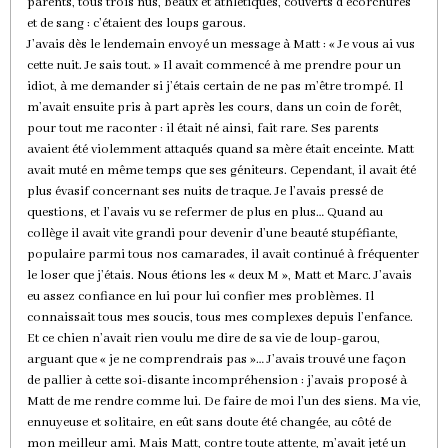
parents, tous trois nus, beaux et athlétiques, couverts d’écorchures
et de sang : c’étaient des loups garous.
J’avais dès le lendemain envoyé un message à Matt : « Je vous ai vus
cette nuit. Je sais tout. » Il avait commencé à me prendre pour un
idiot, à me demander si j’étais certain de ne pas m’être trompé. Il
m’avait ensuite pris à part après les cours, dans un coin de forêt,
pour tout me raconter : il était né ainsi, fait rare. Ses parents
avaient été violemment attaqués quand sa mère était enceinte. Matt
avait muté en même temps que ses géniteurs. Cependant, il avait été
plus évasif concernant ses nuits de traque. Je l’avais pressé de
questions, et l’avais vu se refermer de plus en plus… Quand au
collège il avait vite grandi pour devenir d’une beauté stupéfiante,
populaire parmi tous nos camarades, il avait continué à fréquenter
le loser que j’étais. Nous étions les « deux M », Matt et Marc. J’avais
eu assez confiance en lui pour lui confier mes problèmes. Il
connaissait tous mes soucis, tous mes complexes depuis l’enfance.
Et ce chien n’avait rien voulu me dire de sa vie de loup-garou,
arguant que « je ne comprendrais pas »… J’avais trouvé une façon
de pallier à cette soi-disante incompréhension : j’avais proposé à
Matt de me rendre comme lui. De faire de moi l’un des siens. Ma vie,
ennuyeuse et solitaire, en eût sans doute été changée, au côté de
mon meilleur ami. Mais Matt, contre toute attente, m’avait jeté un