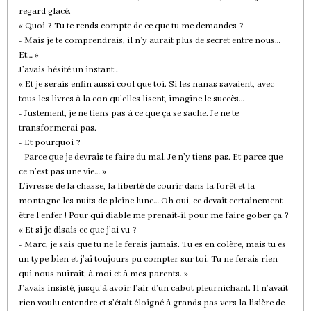
regard glacé.
« Quoi ? Tu te rends compte de ce que tu me demandes ?
- Mais je te comprendrais, il n’y aurait plus de secret entre nous…
Et… »
J’avais hésité un instant :
« Et je serais enfin aussi cool que toi. Si les nanas savaient, avec
tous les livres à la con qu’elles lisent, imagine le succès…
- Justement, je ne tiens pas à ce que ça se sache. Je ne te
transformerai pas.
- Et pourquoi ?
- Parce que je devrais te faire du mal. Je n’y tiens pas. Et parce que
ce n’est pas une vie… »
L’ivresse de la chasse, la liberté de courir dans la forêt et la
montagne les nuits de pleine lune… Oh oui, ce devait certainement
être l’enfer ! Pour qui diable me prenait-il pour me faire gober ça ?
« Et si je disais ce que j’ai vu ?
- Marc, je sais que tu ne le ferais jamais. Tu es en colère, mais tu es
un type bien et j’ai toujours pu compter sur toi. Tu ne ferais rien
qui nous nuirait, à moi et à mes parents. »
J’avais insisté, jusqu’à avoir l’air d’un cabot pleurnichant. Il n’avait
rien voulu entendre et s’était éloigné à grands pas vers la lisière de