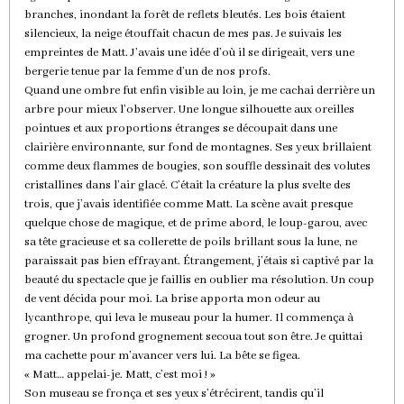
branches, inondant la forêt de reflets bleutés. Les bois étaient
silencieux, la neige étouffait chacun de mes pas. Je suivais les
empreintes de Matt. J’avais une idée d’où il se dirigeait, vers une
bergerie tenue par la femme d’un de nos profs.
Quand une ombre fut enfin visible au loin, je me cachai derrière un
arbre pour mieux l’observer. Une longue silhouette aux oreilles
pointues et aux proportions étranges se découpait dans une
clairière environnante, sur fond de montagnes. Ses yeux brillaient
comme deux flammes de bougies, son souffle dessinait des volutes
cristallines dans l’air glacé. C’était la créature la plus svelte des
trois, que j’avais identifiée comme Matt. La scène avait presque
quelque chose de magique, et de prime abord, le loup-garou, avec
sa tête gracieuse et sa collerette de poils brillant sous la lune, ne
paraissait pas bien effrayant. Étrangement, j’étais si captivé par la
beauté du spectacle que je faillis en oublier ma résolution. Un coup
de vent décida pour moi. La brise apporta mon odeur au
lycanthrope, qui leva le museau pour la humer. Il commença à
grogner. Un profond grognement secoua tout son être. Je quittai
ma cachette pour m’avancer vers lui. La bête se figea.
« Matt… appelai-je. Matt, c’est moi ! »
Son museau se fronça et ses yeux s’étrécirent, tandis qu’il