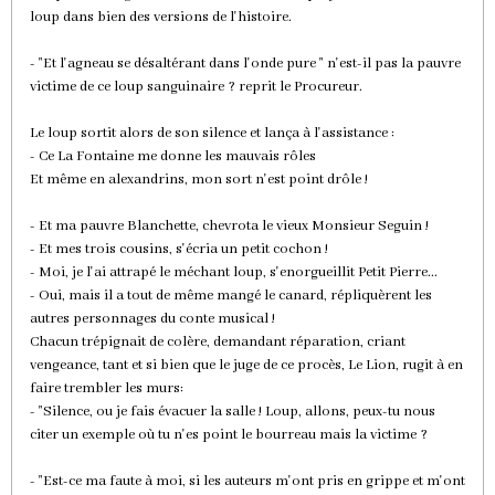
loup dans bien des versions de l'histoire.
- "Et l'agneau se désaltérant dans l'onde pure " n'est-il pas la pauvre
victime de ce loup sanguinaire ? reprit le Procureur.
Le loup sortit alors de son silence et lança à l'assistance :
- Ce La Fontaine me donne les mauvais rôles
Et même en alexandrins, mon sort n'est point drôle !
- Et ma pauvre Blanchette, chevrota le vieux Monsieur Seguin !
- Et mes trois cousins, s'écria un petit cochon !
- Moi, je l'ai attrapé le méchant loup, s'enorgueillit Petit Pierre...
- Oui, mais il a tout de même mangé le canard, répliquèrent les
autres personnages du conte musical !
Chacun trépignait de colère, demandant réparation, criant
vengeance, tant et si bien que le juge de ce procès, Le Lion, rugit à en
faire trembler les murs:
- "Silence, ou je fais évacuer la salle ! Loup, allons, peux-tu nous
citer un exemple où tu n'es point le bourreau mais la victime ?
- "Est-ce ma faute à moi, si les auteurs m'ont pris en grippe et m'ont