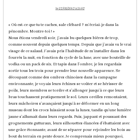
le 27/05/2017 à 21:07
« Où est-ce que tu te caches, sale clébard ? m’écriai-je dans la
pénombre. Montre-toi ! »
Nous étions vendredi soir, j’avais bu quelques bières de trop,
comme souvent depuis quelques temps. Depuis que j’avais vu le vrai
visage de ce salaud. J’avais pris l’habitude de m’installer dans les
fourrés la nuit, en fonction du cycle de la lune, avec une bouteille de
vodka ou un pack de six. Et tapis dans l’ombre, je les regardais
sortir tous les trois pour prendre leur nouvelle apparence. Se
découpant comme des ombres chinoises dans la campagne
environnante, je voyais leurs échines se voûter et se hérisser de
poils, leurs membres se tordre et s’allonger jusqu’à ce que leurs
bras touchassent pratiquement le sol. Leurs oreilles remontaient,
leurs mâchoires s’avançaient jusqu’à se déformer en un long
museau dont les crocs luisaient sous la lunes, tandis qu’une lumière
jaune s’allumait dans leurs regards. Puis, jappant et poussant des
grognements gutturaux, leurs silhouettes élancées d’ébattaient avec
une grâce étonnante, avant de se séparer pour rejoindre les bois au
bout du terrain en pente douce. Je comprenais mieux pourquoi,