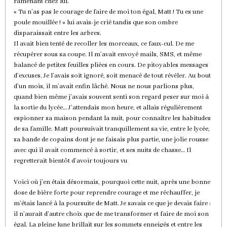
ramenant chez lui.
« Tu n’as pas le courage de faire de moi ton égal, Matt ! Tu es une
poule mouillée ! » lui avais-je crié tandis que son ombre
disparaissait entre les arbres.
Il avait bien tenté de recoller les morceaux, ce faux-cul. De me
récupérer sous sa coupe. Il m’avait envoyé mails, SMS, et même
balancé de petites feuilles pliées en cours. De pitoyables messages
d’excuses. Je l’avais soit ignoré, soit menacé de tout révéler. Au bout
d’un mois, il m’avait enfin lâché. Nous ne nous parlions plus,
quand bien même j’avais souvent senti son regard peser sur moi à
la sortie du lycée… J’attendais mon heure, et allais régulièrement
espionner sa maison pendant la nuit, pour connaître les habitudes
de sa famille. Matt poursuivait tranquillement sa vie, entre le lycée,
sa bande de copains dont je ne faisais plus partie, une jolie rousse
avec qui il avait commencé à sortir, et ses nuits de chasse… Il
regretterait bientôt d’avoir toujours vu
Voici où j’en étais désormais, pourquoi cette nuit, après une bonne
dose de bière forte pour reprendre courage et me réchauffer, je
m’étais lancé à la poursuite de Matt. Je savais ce que je devais faire :
il n’aurait d’autre choix que de me transformer et faire de moi son
égal. La pleine lune brillait sur les sommets enneigés et entre les