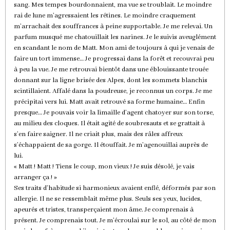
sang. Mes tempes bourdonnaient, ma vue se troublait. Le moindre
rai de lune m’agressaient les rétines. Le moindre craquement
m’arrachait des souffrances à peine supportable. Je me relevai. Un
parfum musqué me chatouillait les narines. Je le suivis aveuglément
en scandant le nom de Matt. Mon ami de toujours à qui je venais de
faire un tort immense… Je progressai dans la forêt et recouvrai peu
à peu la vue. Je me retrouvai bientôt dans une éblouissante trouée
donnant sur la ligne brisée des Alpes, dont les sommets blanchis
scintillaient. Affalé dans la poudreuse, je reconnus un corps. Je me
précipitai vers lui. Matt avait retrouvé sa forme humaine… Enfin
presque… Je pouvais voir la limaille d’agent chatoyer sur son torse,
au milieu des cloques. Il était agité de soubresauts et se grattait à
s’en faire saigner. Il ne criait plus, mais des râles affreux
s’échappaient de sa gorge. Il étouffait. Je m’agenouillai auprès de
lui.
« Matt ! Matt ! Tiens le coup, mon vieux ! Je suis désolé, je vais
arranger ça ! »
Ses traits d’habitude si harmonieux avaient enflé, déformés par son
allergie. Il ne se ressemblait même plus. Seuls ses yeux, lucides,
apeurés et tristes, transperçaient mon âme. Je comprenais à
présent. Je comprenais tout. Je m’écroulai sur le sol, au côté de mon