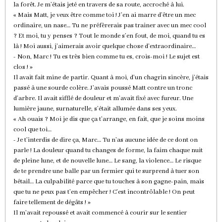
la forêt. Je m’étais jeté en travers de sa route, accroché à lui.
« Mais Matt, je veux être comme toi ! J’en ai marre d’être un mec
ordinaire, un nase… Tu ne préfèrerais pas trainer avec un mec cool
? Et moi, tu y penses ? Tout le monde s’en fout, de moi, quand tu es
là ! Moi aussi, j’aimerais avoir quelque chose d’extraordinaire…
- Non, Marc ! Tu es très bien comme tu es, crois-moi ! Le sujet est
clos ! »
Il avait fait mine de partir. Quant à moi, d’un chagrin sincère, j’étais
passé à une sourde colère. J’avais poussé Matt contre un tronc
d’arbre. Il avait sifflé de douleur et m’avait fixé avec fureur. Une
lumière jaune, surnaturelle, s’était allumée dans ses yeux.
« Ah ouais ? Moi je dis que ça t’arrange, en fait, que je soins moins
cool que toi…
- Je t’interdis de dire ça, Marc… Tu n’as aucune idée de ce dont on
parle ! La douleur quand tu changes de forme, la faim chaque nuit
de pleine lune, et de nouvelle lune… Le sang, la violence… Le risque
de te prendre une balle par un fermier qui te surprend à tuer son
bétail… La culpabilité parce que tu touches à son gagne-pain, mais
que tu ne peux pas t’en empêcher ! C’est incontrôlable ! On peut
faire tellement de dégâts ! »
Il m’avait repoussé et avait commencé à courir sur le sentier