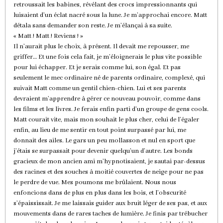
retroussait les babines, révélant des crocs impressionnants qui
luisaient d’un éclat nacré sous la lune. Je m’approchai encore. Matt
détala sans demander son reste. Je m’élançai à sa suite.
« Matt ! Matt ! Reviens ! »
Il n’aurait plus le choix, à présent. Il devait me repousser, me
griffer… Et une fois cela fait, je m’éloignerais le plus vite possible
pour lui échapper. Et je serais comme lui, son égal. Et pas
seulement le mec ordinaire né de parents ordinaire, complexé, qui
suivait Matt comme un gentil chien-chien. Lui et ses parents
devraient m’apprendre à gérer ce nouveau pouvoir, comme dans
les films et les livres. Je ferais enfin parti d’un groupe de gens cools.
Matt courait vite, mais mon souhait le plus cher, celui de l’égaler
enfin, au lieu de me sentir en tout point surpassé par lui, me
donnait des ailes. Le gars un peu mollasson et nul en sport que
j’étais se surpassait pour devenir quelqu’un d’autre. Les bonds
gracieux de mon ancien ami m’hypnotisaient, je sautai par-dessus
des racines et des souches à moitié couvertes de neige pour ne pas
le perdre de vue. Mes poumons me brûlaient. Nous nous
enfoncions dans de plus en plus dans les bois, et l’obscurité
s’épaississait. Je me laissais guider aux bruit léger de ses pas, et aux
mouvements dans de rares taches de lumière. Je finis par trébucher