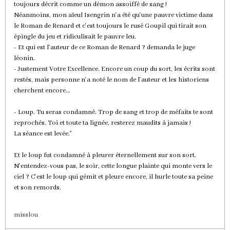
toujours décrit comme un démon assoiffé de sang !
Néanmoins, mon aïeul Isengrin n'a été qu'une pauvre victime dans
le Roman de Renard et c'est toujours le rusé Goupil qui tirait son
épingle du jeu et ridiculisait le pauvre leu.
- Et qui est l'auteur de ce Roman de Renard ? demanda le juge
léonin.
- Justement Votre Excellence. Encore un coup du sort, les écrits sont
restés, mais personne n'a noté le nom de l'auteur et les historiens
cherchent encore...
- Loup. Tu seras condamné. Trop de sang et trop de méfaits te sont
reprochés. Toi et toute ta lignée, resterez maudits à jamais !
La séance est levée."
Et le loup fut condamné à pleurer éternellement sur son sort.
N'entendez-vous pas, le soir, cette longue plainte qui monte vers le
ciel ? C'est le loup qui gémit et pleure encore, il hurle toute sa peine
et son remords.
misslou