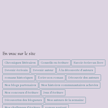
En vrac sur le site
Chroniques littéraires
Conseils en écriture
Savoir écrire un livre
Devenir écrivain
Devenir auteur
À la découverte d'auteurs
romans historiques
Écrire son roman
Découvrir des auteurs
Nos blogs partenaires
Nos histoires communautaires achevées
Nos concours d'écriture
Jeux d'écriture
Découvertes des blogueurs
Nos auteurs de la semaine
Nos challenges d'écriture
roman partagé