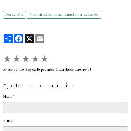
Jeu de rôle
Nos histoires communautaires achevées
Partager
Facebook
X
Email
★
★
★
★
★
Aucune note. Soyez le premier à attribuer une note !
Ajouter un commentaire
Nom
E-mail