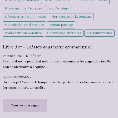
Nos blogs partenaires
Nos histoires communautaires achevées
Nos concours d'écriture
Jeux d'écriture
Découvertes des blogueurs
Nos auteurs de la semaine
Nos challenges d'écriture
roman partagé
Pour écrire un bon livre
Chroniques littéraires
Les soubrevestes
Livre d'or - Laissez-nous votre commentaire
PommeALeau
01/06/2017
Le voici donc le petit chat noir qui se promène sur les pages du site ! Un
bon anniversaire à l'équipe ...
Agathe
01/06/2017
Un an déjà !! Comme le temps passe trop vite. Un très bon anniversaire à
écrivons un livre. On se dit ...
Tous les messages