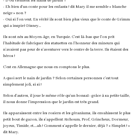
- D’où viennent les nains de jardin ?
- Eh bien d’un conte pour les enfants ! dit Mary il me semble « blanche
neige » non ?
- Oui si l’on veut. En vérité ils sont bien plus vieux que le conte de Grimm
qui a inspiré Disney…
Ils sont nés au Moyen-âge, en Turquie. C’est là-bas que l’on prit
l’habitude de fabriquer des statuettes en l’honneur des mineurs qui
n’avaient pas peur de s’aventurer vers le centre de la terre. Ils étaient des
héros !
C’est en Allemagne que nous en comptons le plus.
A quoi sert le nain de jardin ? Selon certaines personnes c’est tout
simplement joli, si si !
Selon d’autres, il joue le même rôle qu’un bonsaï : grâce à sa petite taille,
il nous donne l’impression que le jardin est très grand.
Ils apparaissent entre les rosiers et les géraniums, ils envahissent le plus
petit bout de gazon, ils s’appellent Atchoum, Prof, Grincheux, Dormeur,
joyeux, Timide, et….ah ! Comment s’appelle le dernier, déjà ? « Simplet ! »
dit Mary.