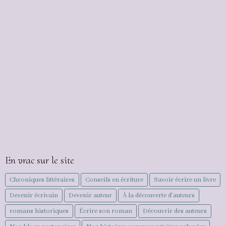
En vrac sur le site
Chroniques littéraires
Conseils en écriture
Savoir écrire un livre
Devenir écrivain
Devenir auteur
À la découverte d'auteurs
romans historiques
Écrire son roman
Découvrir des auteurs