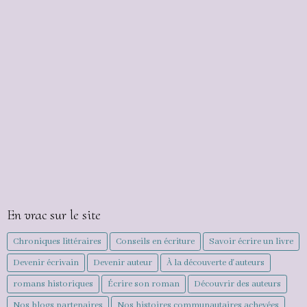
En vrac sur le site
Chroniques littéraires
Conseils en écriture
Savoir écrire un livre
Devenir écrivain
Devenir auteur
À la découverte d'auteurs
romans historiques
Écrire son roman
Découvrir des auteurs
Nos blogs partenaires
Nos histoires communautaires achevées