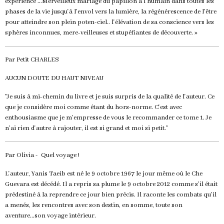
expérience ...Merveilleux mariage du papillon à l'humain dans toutes les
phases de la vie jusqu'à l'envol vers la lumière, la régénérescence de l'être
pour atteindre son plein poten-ciel.. l'élévation de sa conscience vers les
sphères inconnues, mere-veilleuses et stupéfiantes de découverte. »
Par Petit CHARLES
AUCUN DOUTE DU HAUT NIVEAU
"Je suis à mi-chemin du livre et je suis surpris de la qualité de l'auteur. Ce
que je considère moi comme étant du hors-norme. C'est avec
enthousiasme que je m'empresse de vous le recommander ce tome 1. Je
n'ai rien d'autre à rajouter, il est si grand et moi si petit."
Par Olivia - Quel voyage !
L'auteur, Yanis Taeib est né le 9 octobre 1967 le jour même où le Che
Guevara est décédé. Il a repris sa plume le 9 octobre 2012 comme s'il était
prédestiné à la reprendre ce jour bien précis. Il raconte les combats qu'il
a menés, les rencontres avec son destin, en somme, toute son
aventure...son voyage intérieur.