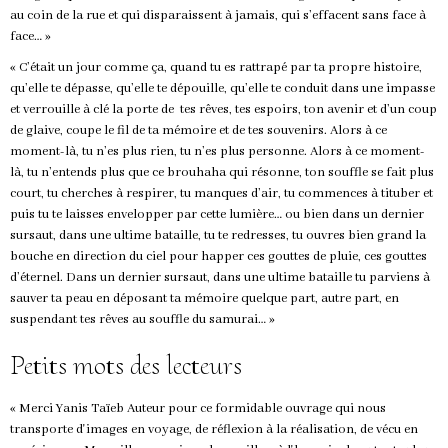
au coin de la rue et qui disparaissent à jamais, qui s’effacent sans face à
face… »
« C’était un jour comme ça, quand tu es rattrapé par ta propre histoire,
qu’elle te dépasse, qu’elle te dépouille, qu’elle te conduit dans une impasse
et verrouille à clé la porte de tes rêves, tes espoirs, ton avenir et d’un coup
de glaive, coupe le fil de ta mémoire et de tes souvenirs. Alors à ce
moment-là, tu n’es plus rien, tu n’es plus personne. Alors à ce moment-
là, tu n’entends plus que ce brouhaha qui résonne, ton souffle se fait plus
court, tu cherches à respirer, tu manques d’air, tu commences à tituber et
puis tu te laisses envelopper par cette lumière… ou bien dans un dernier
sursaut, dans une ultime bataille, tu te redresses, tu ouvres bien grand la
bouche en direction du ciel pour happer ces gouttes de pluie, ces gouttes
d’éternel. Dans un dernier sursaut, dans une ultime bataille tu parviens à
sauver ta peau en déposant ta mémoire quelque part, autre part, en
suspendant tes rêves au souffle du samurai… »
Petits mots des lecteurs
« Merci Yanis Taïeb Auteur pour ce formidable ouvrage qui nous
transporte d'images en voyage, de réflexion à la réalisation, de vécu en