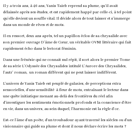
Il y a trois ans, à 46 ans, Yanis Taieb reprend sa plume, qu’il avait
délaissée après ses études, et est rapidement happé par celle-ci, à tel point
qu’elle devient un souffle vital. Il décide alors de tout laisser et s’immerge
dans un monde de rêves et de mots.
Il en ressort, deux ans après, tel un papillon éclos de sa chrysalide avec
son premier ouvrage D’âme de Cœur, un véritable OVNI littéraire qui fait
rapidement écho dans le lectorat féminin.
Dans une frénésie qui ne connait nul répit, il sort alors le premier Tome
de sa série L’Odyssée des Chrysalides intitulé L'Aurore des Chrysalides,
l’autr’ roman, un roman différent qui ne peut laisser indifférent.
L'univers de Yanis Taieb est peuplé de galaxies, de perceptions extra
sensorielles, d’une sensibilité à fleur de mots, entraînant le lecteur dans
une quête initiatique menant au-delà des frontières du réel afin
d'investiguer les sentiments émotionnels profonds et la conscience d'être
en vie, dans un univers, au sein duquel, l'harmonie est la règle d'or.
Est-ce l’âme d'un poète, d'un troubadour ayant traversé les siècles ou d'un
visionnaire qui guide sa plume et dont il nous déclare écrire les mots ?