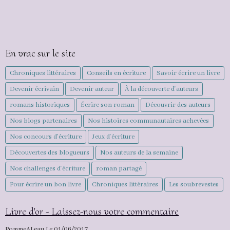
En vrac sur le site
Chroniques littéraires
Conseils en écriture
Savoir écrire un livre
Devenir écrivain
Devenir auteur
À la découverte d'auteurs
romans historiques
Écrire son roman
Découvrir des auteurs
Nos blogs partenaires
Nos histoires communautaires achevées
Nos concours d'écriture
Jeux d'écriture
Découvertes des blogueurs
Nos auteurs de la semaine
Nos challenges d'écriture
roman partagé
Pour écrire un bon livre
Chroniques littéraires
Les soubrevestes
Livre d'or - Laissez-nous votre commentaire
PommeALeau
Le 01/06/2017