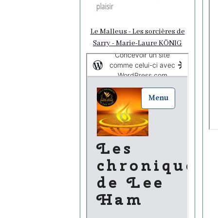
L
e Malleus - Les sorcières de
Sarry - Marie-Laure KÖNIG