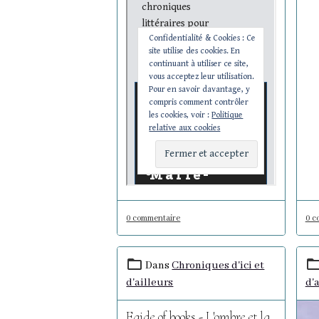
0 commentaire
0 c
Dans
Chroniques d'ici et
d'ailleurs
d'
Egide of books - L'ombre et la